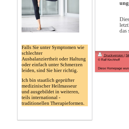
ung
Dies
letz
das 
Falls Sie unter Symptomen wie
schlechter
Druckversion
|
Si
Ausbalanziertheit oder Haltung
© Ralf Kirchhoff
oder einfach unter Schmerzen
Diese Homepage wur
leiden, sind Sie hier richtig.
Ich bin staatlich geprüfter
medizinischer Heilmasseur
und ausgebildet in weiteren,
teils international -
traditionellen Therapieformen.