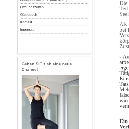
Die 
Öffnungszeiten
Teil
Seel
Gästebuch
Kontakt
Als 
bei
Impressum
Vers
körp
Zust
- Au
arbe
Geben SIE sich eine neue
eige
Chance!
Täti
Ein
Tats
Mehr
fals
wie
verh
Ein
Ver